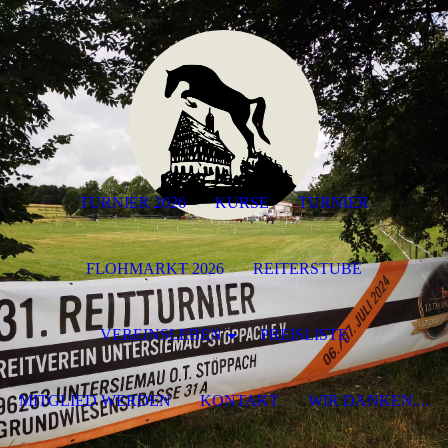
TURNIER 2026
KURSE
TURNIER
FLOHMARKT 2026
REITERSTUBE
VEREINSLEBEN
PREISLISTE
MITGLIED WERDEN
KONTAKT
WIR DANKEN....